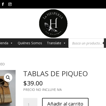
Búsqueda
ienda
Quiénes Somos
Translate
de
productos
UEO
TABLAS DE PIQUEO
$
39.00
PRECIO NO INCLUYE IVA
TABLAS
Añadir al carrito
DE