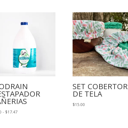
IODRAIN
SET COBERTOR
ESTAPADOR
DE TELA
AÑERIAS
$
15.00
Rango
0
-
$
17.47
de
precios: