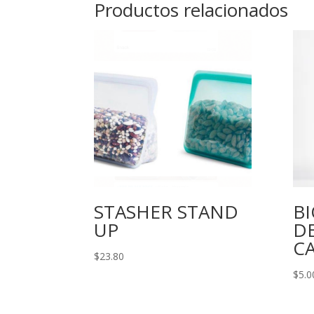
Productos relacionados
STASHER STAND
B
UP
D
C
$
23.80
$
5.0