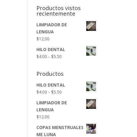
Productos vistos
recientemente
LIMPIADOR DE
LENGUA
$
12.00
HILO DENTAL
Rango
$
4.00
-
$
5.50
de
precios:
Productos
desde
$4.00
HILO DENTAL
hasta
Rango
$
4.00
-
$
5.50
$5.50
de
LIMPIADOR DE
precios:
LENGUA
desde
$
12.00
$4.00
hasta
COPAS MENSTRUALES
$5.50
ME LUNA