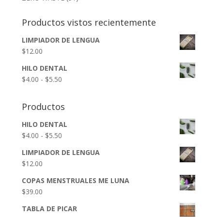
Productos vistos recientemente
LIMPIADOR DE LENGUA
$
12.00
HILO DENTAL
Rango
$
4.00
-
$
5.50
de
precios:
Productos
desde
$4.00
HILO DENTAL
hasta
Rango
$
4.00
-
$
5.50
$5.50
de
LIMPIADOR DE LENGUA
precios:
$
12.00
desde
$4.00
COPAS MENSTRUALES ME LUNA
hasta
$
39.00
$5.50
TABLA DE PICAR