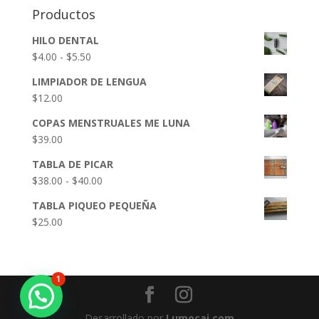
Productos
HILO DENTAL
Rango
$
4.00
-
$
5.50
de
LIMPIADOR DE LENGUA
precios:
$
12.00
desde
$4.00
COPAS MENSTRUALES ME LUNA
hasta
$
39.00
$5.50
TABLA DE PICAR
Rango
$
38.00
-
$
40.00
de
TABLA PIQUEO PEQUEÑA
precios:
$
25.00
desde
$38.00
hasta
$40.00
1
Desarrollado por
Lumocai.com