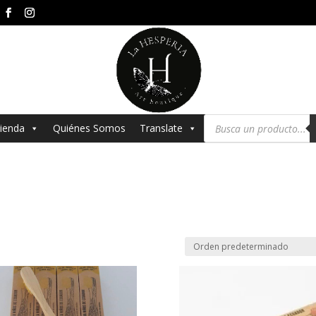
Búsqueda
ienda
Quiénes Somos
Translate
de
productos