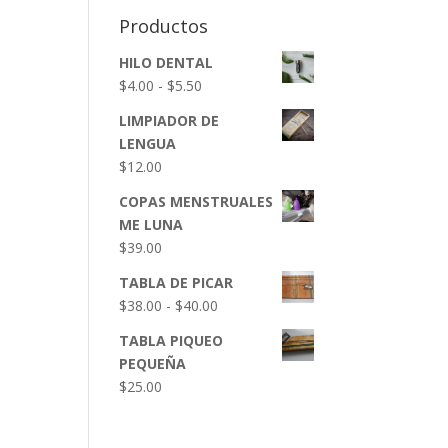
Productos
HILO DENTAL
Rango
$
4.00
-
$
5.50
de
LIMPIADOR DE
precios:
LENGUA
desde
$
12.00
$4.00
hasta
COPAS MENSTRUALES
$5.50
ME LUNA
$
39.00
TABLA DE PICAR
Rango
$
38.00
-
$
40.00
de
TABLA PIQUEO
precios:
PEQUEÑA
desde
$
25.00
$38.00
hasta
$40.00