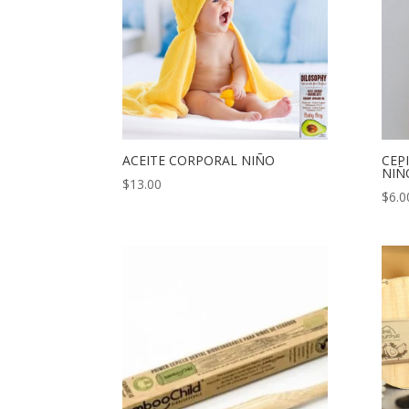
ACEITE CORPORAL NIÑO
CEP
NIÑ
$
13.00
$
6.0