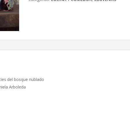
cies del bosque nublado
niela Arboleda