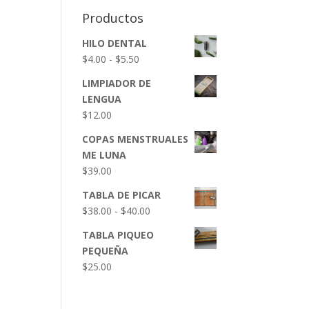
Productos
HILO DENTAL
Rango
$
4.00
-
$
5.50
de
LIMPIADOR DE
precios:
LENGUA
desde
$
12.00
$4.00
hasta
COPAS MENSTRUALES
$5.50
ME LUNA
$
39.00
TABLA DE PICAR
Rango
$
38.00
-
$
40.00
de
TABLA PIQUEO
precios:
PEQUEÑA
desde
$
25.00
$38.00
hasta
$40.00