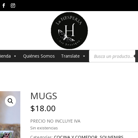
Búsqueda
ienda
Quiénes Somos
Translate
de
productos
MUGS
$
18.00
PRECIO NO INCLUYE IVA
Sin existencias
Categorías:
COCINA Y COMEDOR
,
SOUVENIRS