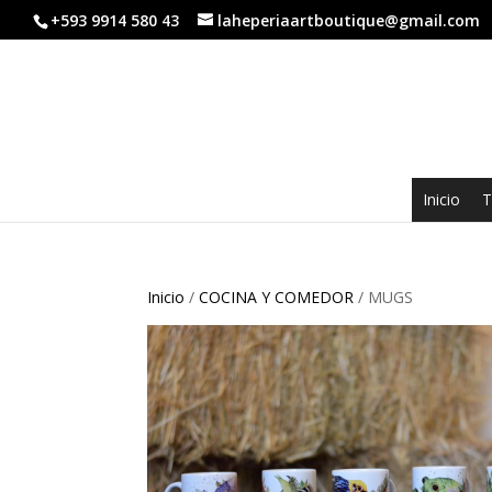
+593 9914 580 43
laheperiaartboutique@gmail.com
Inicio
T
Inicio
/
COCINA Y COMEDOR
/ MUGS