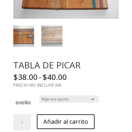
TABLA DE PICAR
Rango
$
38.00
-
$
40.00
de
PRECIO NO INCLUYE IVA
precios:
desde
$38.00
DISEÑO
hasta
$40.00
TABLA
Añadir al carrito
DE
PICAR