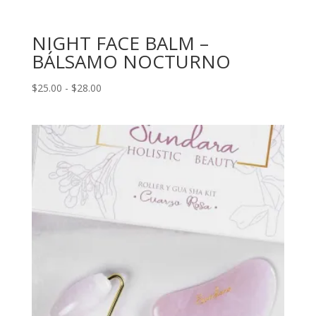
NIGHT FACE BALM –
BÁLSAMO NOCTURNO
Rango
$
25.00
-
$
28.00
de
precios:
desde
$25.00
hasta
$28.00