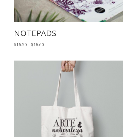
NOTEPADS
Rango
$
16.50
-
$
16.60
de
precios:
desde
$16.50
hasta
$16.60