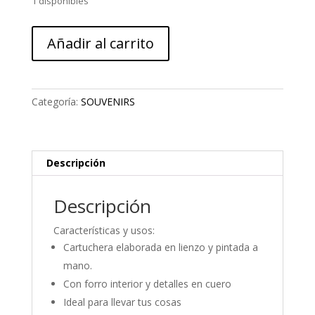
1 disponibles
CARTUCHERA
Añadir al carrito
Z&Y
TIERRA
PLANA
cantidad
Categoría:
SOUVENIRS
Descripción
Descripción
Características y usos:
Cartuchera elaborada en lienzo y pintada a
mano.
Con forro interior y detalles en cuero
Ideal para llevar tus cosas