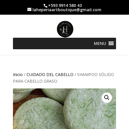
+593 9914 580 43
laheperiaartboutique@gmail.com
MENU
Inicio
/
CUIDADO DEL CABELLO
/ SHAMPOO SÓLIDO
PARA CABELLO GRASO