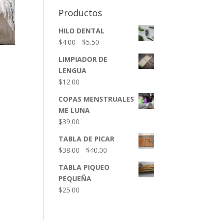
Productos
HILO DENTAL
Rango
$
4.00
-
$
5.50
de
LIMPIADOR DE
precios:
LENGUA
desde
$
12.00
$4.00
hasta
COPAS MENSTRUALES
$5.50
ME LUNA
$
39.00
TABLA DE PICAR
Rango
$
38.00
-
$
40.00
de
TABLA PIQUEO
precios:
PEQUEÑA
desde
$
25.00
$38.00
hasta
$40.00