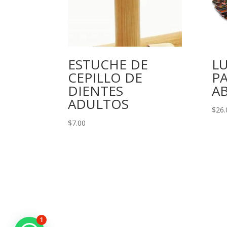
ESTUCHE DE
LU
CEPILLO DE
P
DIENTES
A
ADULTOS
$
26.
$
7.00
1