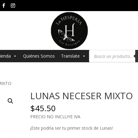
Búsqueda
ienda
Quiénes Somos
Translate
de
productos
MIXTO
LUNAS NECESER MIXTO
$
45.50
PRECIO NO INCLUYE IVA
¡Este podría ser tu primer stock de Lunas!