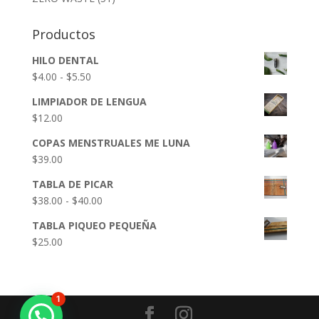
Productos
HILO DENTAL
Rango
$
4.00
-
$
5.50
de
LIMPIADOR DE LENGUA
precios:
$
12.00
desde
$4.00
COPAS MENSTRUALES ME LUNA
hasta
$
39.00
$5.50
TABLA DE PICAR
Rango
$
38.00
-
$
40.00
de
TABLA PIQUEO PEQUEÑA
precios:
$
25.00
desde
$38.00
hasta
$40.00
1