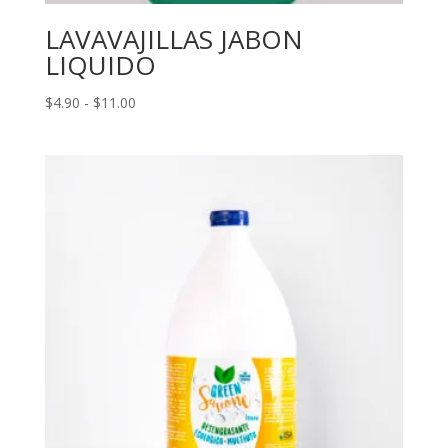
LAVAVAJILLAS JABON
LIQUIDO
Rango
$
4.90
-
$
11.00
de
precios:
desde
$4.90
hasta
$11.00