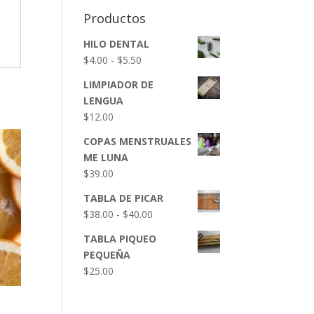
Productos
HILO DENTAL
Rango
$
4.00
-
$
5.50
de
LIMPIADOR DE
precios:
LENGUA
desde
$
12.00
$4.00
hasta
COPAS MENSTRUALES
$5.50
ME LUNA
$
39.00
TABLA DE PICAR
Rango
$
38.00
-
$
40.00
de
TABLA PIQUEO
precios:
PEQUEÑA
desde
$
25.00
$38.00
hasta
$40.00