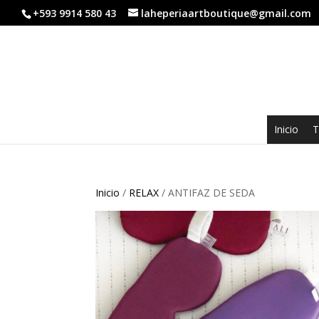
+593 9914 580 43
laheperiaartboutique@gmail.com
Inicio
T
Inicio
/
RELAX
/ ANTIFAZ DE SEDA