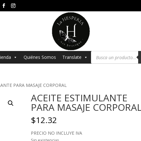
Búsqueda
ienda
Quiénes Somos
Translate
de
productos
LANTE PARA MASAJE CORPORAL
ACEITE ESTIMULANTE
PARA MASAJE CORPORA
$
12.32
PRECIO NO INCLUYE IVA
Sin existencias