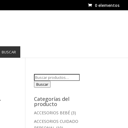
0 elementos
BUSCAR
Buscar
por:
Buscar
L
Categorías del
producto
ACCESORIOS BEBÉ
(3)
ACCESORIOS CUIDADO
PERSONAL
(10)