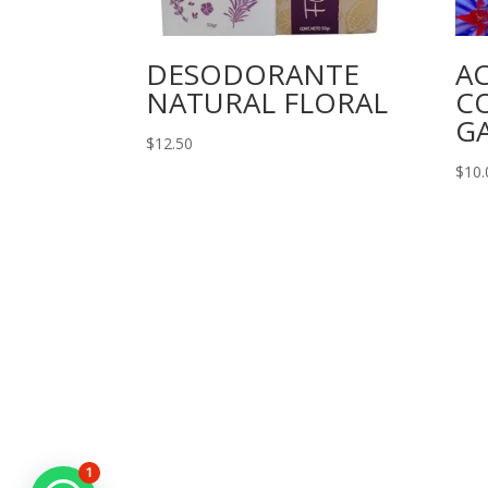
DESODORANTE
AC
NATURAL FLORAL
C
G
$
12.50
$
10.
1