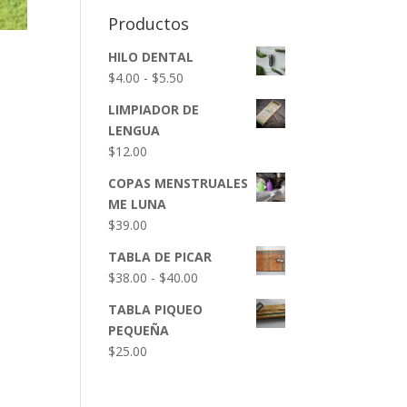
Productos
HILO DENTAL
Rango
$
4.00
-
$
5.50
de
LIMPIADOR DE
precios:
LENGUA
desde
$
12.00
$4.00
hasta
COPAS MENSTRUALES
$5.50
ME LUNA
$
39.00
TABLA DE PICAR
Rango
$
38.00
-
$
40.00
de
TABLA PIQUEO
precios:
PEQUEÑA
desde
$
25.00
$38.00
hasta
$40.00