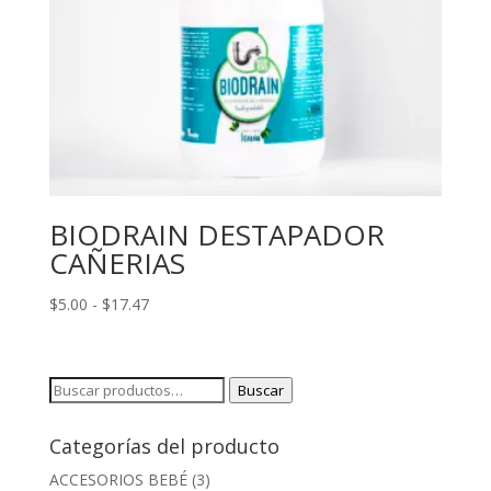
BIODRAIN DESTAPADOR
CAÑERIAS
Rango
$
5.00
-
$
17.47
de
precios:
desde
Buscar
Buscar
$5.00
por:
hasta
Categorías del producto
$17.47
ACCESORIOS BEBÉ
(3)