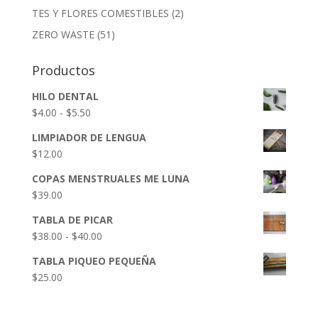
TES Y FLORES COMESTIBLES
(2)
ZERO WASTE
(51)
Productos
HILO DENTAL
Rango
$
4.00
-
$
5.50
de
LIMPIADOR DE LENGUA
precios:
$
12.00
desde
$4.00
COPAS MENSTRUALES ME LUNA
hasta
$
39.00
$5.50
TABLA DE PICAR
Rango
$
38.00
-
$
40.00
de
TABLA PIQUEO PEQUEÑA
precios:
$
25.00
desde
$38.00
hasta